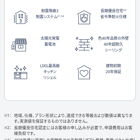
耐震等級3
長期優良住宅
※2
制震システム
省令準耐火仕様
※1 ※4
太陽光発電
色40年品質の外壁
蓄電池
40年超耐久
シーリング
LIXIL最高級
建物初期
キッチン
20年保証
リシェル
地域、仕様、プラン形状により、達成できる等級および数値は異なりま
す。実測値を保証するものではありません。
長期優良住宅認定にはお客様の申し込みが必要で、申請費用はお客
様負担です。