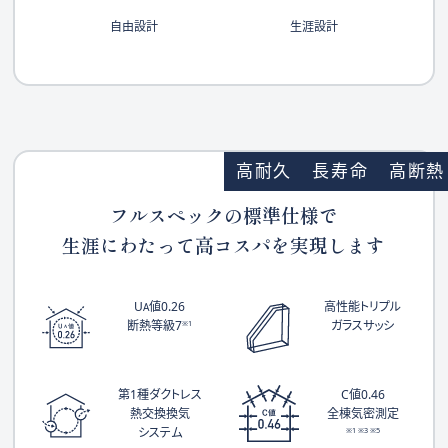
自由設計
生涯設計
高耐久
長寿命
高断熱
フルスペックの標準仕様で
生涯にわたって高コスパを実現します
U
値0.26
高性能トリプル
A
断熱等級7
ガラスサッシ
※1
第1種ダクトレス
C値0.46
熱交換換気
全棟気密測定
システム
※1 ※3 ※5