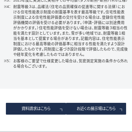
2025年度に実測した実物件での平均値（ダブル断熱・断熱パネル仕様）
耐震等級３は、品確法（住宅の品質確保の促進等に関する法律）にお
ける住宅性能表示制度の耐震基準を表す最高等級です。住宅性能表
示制度による住宅性能評価書の交付を受ける場合は、登録住宅性能
評価機関の評価を受ける必要があります。（申請・評価には別途費用
がかかります。）住宅性能評価を受けない場合は、耐震等級３相当の性
能を満たす設計としています。また、雪が多い地域では、耐震等級１相
当を基本として提案する場合があります。記載内容は、住宅性能表示
制度における最高等級の評価基準に相当する性能を満たすよう設計
評価したものです。同制度に基づき設計段階で評価したもので、完成後
や経年変化を考慮したものではありません。
お客様のご要望で仕様変更した場合は、気密測定実施の条件から外れ
る場合もございます。
資料請求はこちら
お近くの展示場はこちら