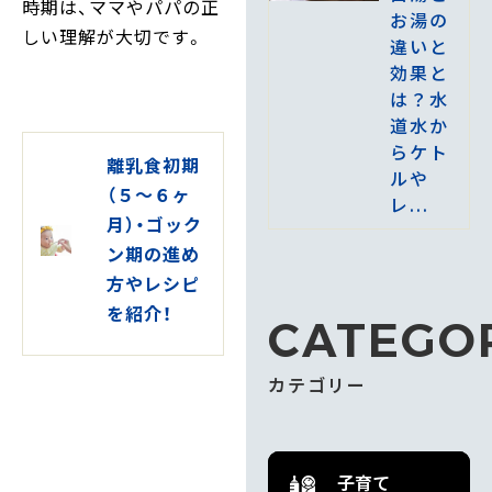
時期は、ママやパパの正
お湯の
しい理解が大切です。
違いと
効果と
は？水
道水か
らケト
離乳食初期
ルや
（５～６ヶ
レ...
月）・ゴック
ン期の進め
方やレシピ
を紹介！
CATEGO
カテゴリー
子育て