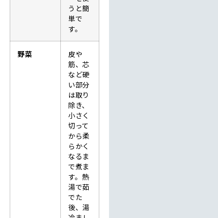
うと簡
単で
す。
野菜
皮や
筋、芯
など硬
い部分
は取り
除き、
小さく
切って
から柔
らかく
なるま
で煮ま
す。熱
湯で茹
でた
後、湯
冷まし