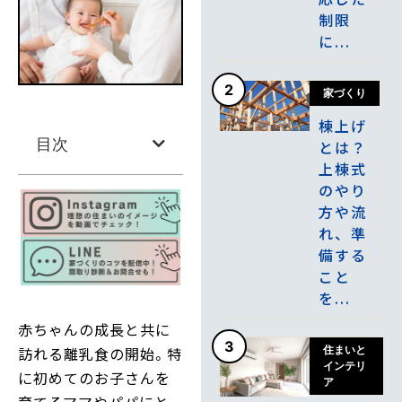
制限
に...
2
家づくり
棟上げ
目次
とは？
上棟式
のやり
方や流
れ、準
備する
こと
を...
赤ちゃんの成長と共に
3
訪れる離乳食の開始。特
住まいと
インテリ
に初めてのお子さんを
ア
育てるママやパパにと