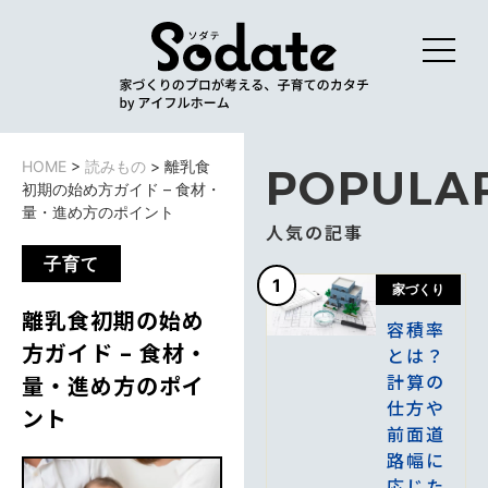
HOME
>
読みもの
>
離乳食
POPULA
初期の始め方ガイド – 食材・
量・進め方のポイント
人気の記事
子育て
1
家づくり
離乳食初期の始め
容積率
方ガイド – 食材・
とは？
計算の
量・進め方のポイ
仕方や
ント
前面道
路幅に
応じた