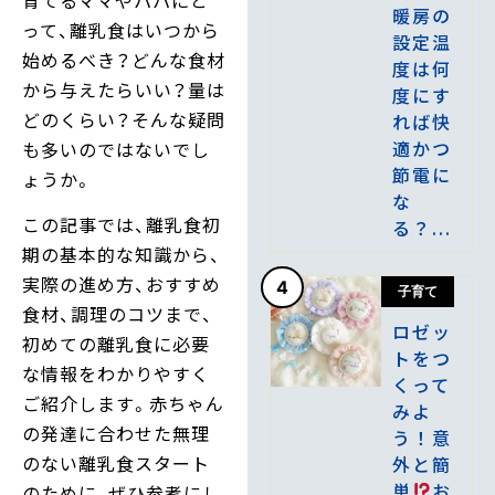
暖房の
って、離乳食はいつから
設定温
始めるべき？どんな食材
度は何
から与えたらいい？量は
度にす
どのくらい？そんな疑問
れば快
適かつ
も多いのではないでし
節電に
ょうか。
な
この記事では、離乳食初
る？...
期の基本的な知識から、
実際の進め方、おすすめ
4
子育て
食材、調理のコツまで、
ロゼッ
初めての離乳食に必要
トをつ
な情報をわかりやすく
くって
ご紹介します。赤ちゃん
みよ
の発達に合わせた無理
う！意
のない離乳食スタート
外と簡
単
お
のために、ぜひ参考にし