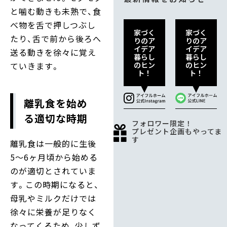
と噛む動きも未熟で、食
べ物を舌で押しつぶし
家づく
家づく
たり、舌で前から後ろへ
りのア
りのア
イデア
イデア
送る動きを徐々に覚え
暮らし
暮らし
ていきます。
のヒン
のヒン
ト！
ト！
離乳食を始め
る適切な時期
フォロワー限定！
プレゼント企画もやってま
す
離乳食は一般的に生後
5〜6ヶ月頃から始める
のが適切とされていま
す。この時期になると、
母乳やミルクだけでは
徐々に栄養が足りなく
なってくるため、少しず