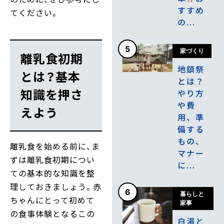
すすめ
てください。
の...
5
家づくり
離乳食初期
地鎮祭
とは？基本
とは？
知識を押さ
やり方
や費
えよう
用、準
備する
もの、
離乳食を始める前に、ま
マナー
ずは離乳食初期につい
に...
ての基本的な知識を整
理しておきましょう。赤
6
暮らしと
ちゃんにとって初めて
家事
の食事体験となるこの
白湯と