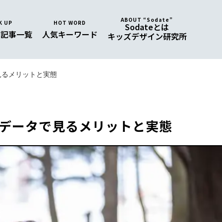
ABOUT “Sodate”
K UP
HOT WORD
Sodateとは
め
記事一覧
人気
キーワード
キッズデザイン研究所
見るメリットと実態
データで見るメリットと実態