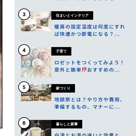
3
住まいとインテリア
暖房の設定温度は何度にすれ
ば快適かつ節電になる？...
4
子育て
ロゼットをつくってみよう！
意外と簡単
おすすめの...
5
家づくり
地鎮祭とは？やり方や費用、
準備するもの、マナーに...
6
暮らしと家事
白湯とお湯の違いと効果と