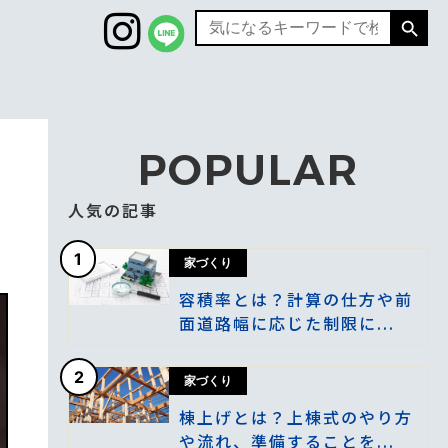
Search
Search
for:
POPULAR
人気の記事
1
家づくり
容積率とは？計算の仕方や前
面道路幅に応じた制限に...
2
家づくり
棟上げとは？上棟式のやり方
や流れ、準備することを...