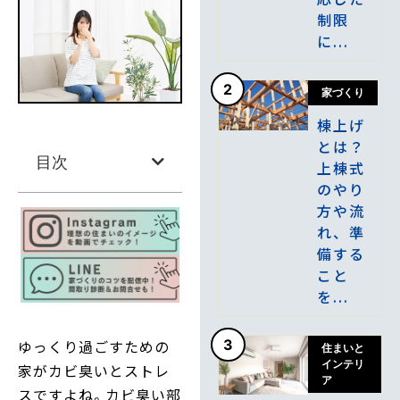
制限
に...
2
家づくり
棟上げ
とは？
目次
上棟式
のやり
方や流
れ、準
備する
こと
を...
ゆっくり過ごすための
3
住まいと
インテリ
家がカビ臭いとストレ
ア
スですよね。カビ臭い部