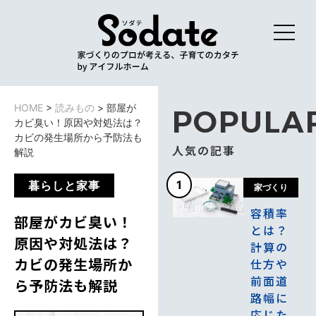
HOME
>
読みもの
>
部屋が
POPULA
カビ臭い！原因や対処法は？
カビの発生場所から予防法も
人気の記事
解説
1
暮らしと家事
家づくり
容積率
部屋がカビ臭い！
とは？
原因や対処法は？
計算の
カビの発生場所か
仕方や
前面道
ら予防法も解説
路幅に
応じた