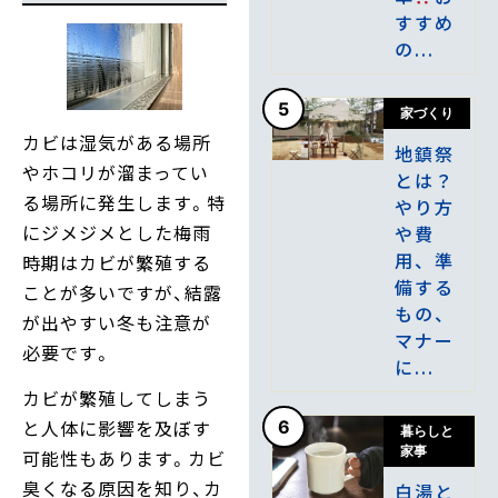
すすめ
の...
5
家づくり
カビは湿気がある場所
地鎮祭
やホコリが溜まってい
とは？
る場所に発生します。特
やり方
にジメジメとした梅雨
や費
用、準
時期はカビが繁殖する
備する
ことが多いですが、結露
もの、
が出やすい冬も注意が
マナー
必要です。
に...
カビが繁殖してしまう
と人体に影響を及ぼす
6
暮らしと
家事
可能性もあります。カビ
臭くなる原因を知り、カ
白湯と