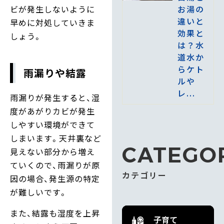
お湯の
ビが発生しないように
違いと
早めに対処していきま
効果と
しょう。
は？水
道水か
らケト
雨漏りや結露
ルや
レ...
雨漏りが発生すると、湿
度があがりカビが発生
しやすい環境ができて
しまいます。天井裏など
CATEGO
見えない部分から増え
ていくので、雨漏りが原
カテゴリー
因の場合、発生源の特定
が難しいです。
また、結露も湿度を上昇
子育て