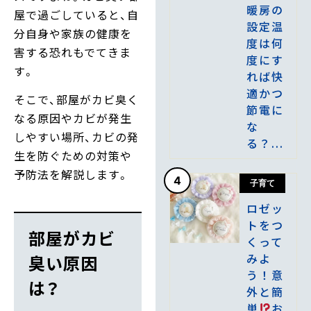
暖房の
屋で過ごしていると、自
設定温
分自身や家族の健康を
度は何
害する恐れもでてきま
度にす
す。
れば快
適かつ
そこで、部屋がカビ臭く
節電に
なる原因やカビが発生
な
しやすい場所、カビの発
る？...
生を防ぐための対策や
予防法を解説します。
4
子育て
ロゼッ
トをつ
部屋がカビ
くって
みよ
臭い原因
う！意
は？
外と簡
単
お