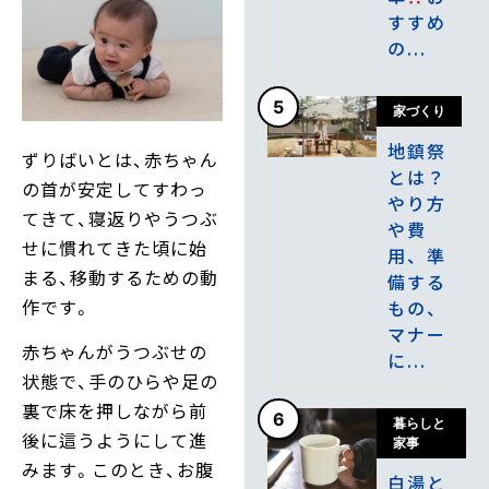
すすめ
の...
5
家づくり
地鎮祭
ずりばいとは、赤ちゃん
とは？
の首が安定してすわっ
やり方
てきて、寝返りやうつぶ
や費
せに慣れてきた頃に始
用、準
まる、移動するための動
備する
作です。
もの、
マナー
赤ちゃんがうつぶせの
に...
状態で、手のひらや足の
裏で床を押しながら前
6
暮らしと
後に這うようにして進
家事
みます。このとき、お腹
白湯と