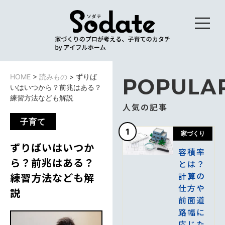
HOME
>
読みもの
>
ずりば
POPULA
いはいつから？前兆はある？
練習方法なども解説
人気の記事
子育て
1
家づくり
ずりばいはいつか
容積率
ら？前兆はある？
とは？
計算の
練習方法なども解
仕方や
説
前面道
路幅に
応じた