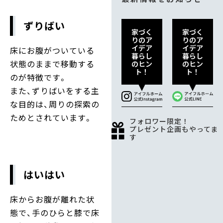
ずりばい
家づく
家づく
りのア
りのア
イデア
イデア
床にお腹がついている
暮らし
暮らし
状態のままで移動する
のヒン
のヒン
ト！
ト！
のが特徴です。
また、ずりばいをする主
な目的は、周りの探索の
ためとされています。
フォロワー限定！
プレゼント企画もやってま
す
はいはい
床からお腹が離れた状
態で、手のひらと膝で床