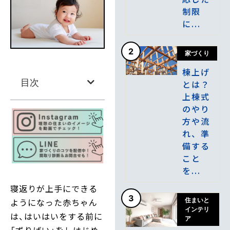
制限
に...
2
家づくり
棟上げ
目次
とは？
上棟式
のやり
方や流
れ、準
備する
こと
を...
寝返りが上手にできる
3
ようになった赤ちゃん
住まいと
インテリ
は、はいはいをする前に
ア
「ずりばい」をしはじめ