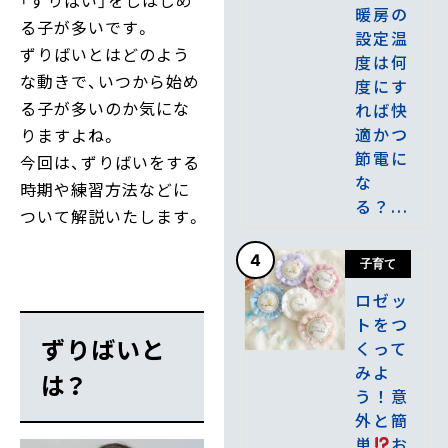
暖房の
る子が多いです。
設定温
ずりばいとはどのよう
度は何
な動きで、いつから始め
度にす
る子が多いのか気にな
れば快
適かつ
りますよね。
節電に
今回は、ずりばいをする
な
時期や練習方法などに
る？...
ついて解説いたします。
4
子育て
ロゼッ
トをつ
ずりばいと
くって
みよ
は？
う！意
外と簡
単
お