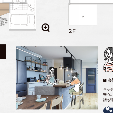
会
キッ
安心
話も