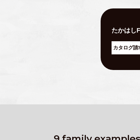
たかはしF
カタログ請
9 family example