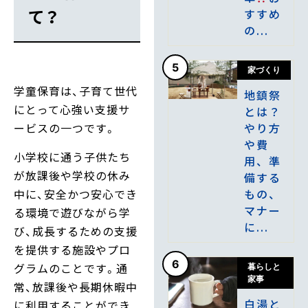
て？
すすめ
の...
5
家づくり
学童保育は、子育て世代
地鎮祭
にとって心強い支援サ
とは？
やり方
ービスの一つです。
や費
小学校に通う子供たち
用、準
が放課後や学校の休み
備する
もの、
中に、安全かつ安心でき
マナー
る環境で遊びながら学
に...
び、成長するための支援
を提供する施設やプロ
6
グラムのことです。通
暮らしと
家事
常、放課後や長期休暇中
白湯と
に利用することができ