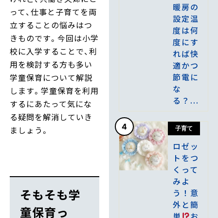
暖房の
って、仕事と子育てを両
設定温
立することの悩みはつ
度は何
きものです。今回は小学
度にす
校に入学することで、利
れば快
用を検討する方も多い
適かつ
節電に
学童保育について解説
な
します。学童保育を利用
る？...
するにあたって気にな
る疑問を解消していき
4
ましょう。
子育て
ロゼッ
トをつ
くって
みよ
そもそも学
う！意
外と簡
童保育っ
単
お