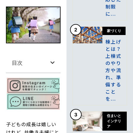
制限
に...
2
家づくり
棟上げ
とは？
上棟式
のやり
目次
方や流
れ、準
備する
こと
を...
3
住まいと
インテリ
子どもの成長は嬉しい
ア
けれど、共働き夫婦にと