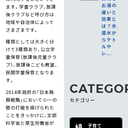
お湯の
ます。学童クラブ、放課
違いと
後クラブなど呼び方は
効果と
地域や自治体によって
は？水
さまざまです。
道水か
らケト
種類としては大きく分
ルや
けて3種類あり、公立学
レ...
童保育（放課後児童クラ
ブ）、放課後こども教室、
民間学童保育となりま
す。
CATEGO
2014年政府の「日本再
興戦略」において小一の
カテゴリー
壁の打破を掲げられた
ことをきっかけに、文部
科学省と厚生労働省が
子育て