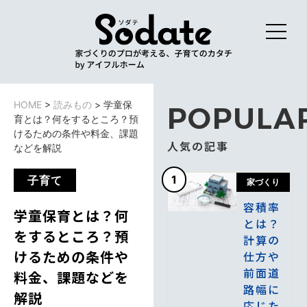
HOME
>
読みもの
>
学童保
POPULA
育とは？何をするところ？預
けるための条件や料金、課題
人気の記事
などを解説
1
子育て
家づくり
容積率
学童保育とは？何
とは？
をするところ？預
計算の
けるための条件や
仕方や
前面道
料金、課題などを
路幅に
解説
応じた