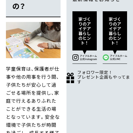
の？
家づく
家づく
りのア
りのア
イデア
イデア
暮らし
暮らし
のヒン
のヒン
ト！
ト！
学童保育は、保護者が仕
フォロワー限定！
事や他の用事を行う間、
プレゼント企画もやってま
す
子供たちが安心して過
ごせる場所を提供し、家
庭で行えるありふれた
ことができる生活の場
となっています。安全な
環境で子供たちが時間
を過ごし、成長する様子