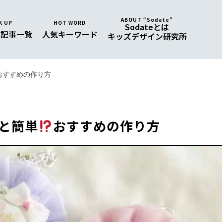
ABOUT “Sodate”
K UP
HOT WORD
Sodateとは
め
記事一覧
人気
キーワード
キッズデザイン研究所
おすすめの作り方
と簡単
おすすめの作り方