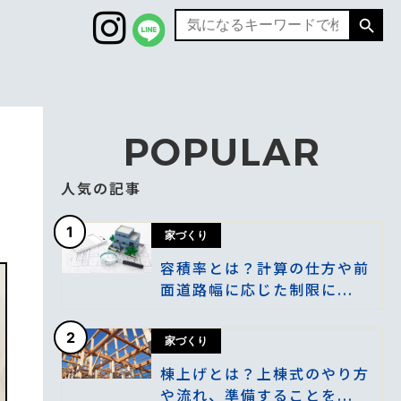
Search
Search
for:
POPULAR
人気の記事
1
家づくり
容積率とは？計算の仕方や前
面道路幅に応じた制限に...
2
家づくり
棟上げとは？上棟式のやり方
や流れ、準備することを...