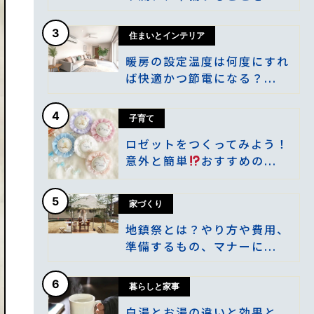
3
住まいとインテリア
暖房の設定温度は何度にすれ
ば快適かつ節電になる？...
4
子育て
ロゼットをつくってみよう！
意外と簡単
おすすめの...
5
家づくり
地鎮祭とは？やり方や費用、
準備するもの、マナーに...
6
暮らしと家事
白湯とお湯の違いと効果と