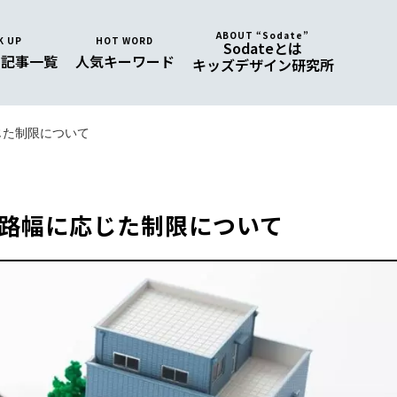
ABOUT “Sodate”
K UP
HOT WORD
Sodateとは
め
記事一覧
人気
キーワード
キッズデザイン研究所
じた制限について
路幅に応じた制限について