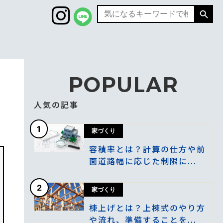
Search
Search
for:
POPULAR
人気の記事
1
家づくり
容積率とは？計算の仕方や前
面道路幅に応じた制限に...
2
家づくり
棟上げとは？上棟式のやり方
や流れ、準備することを...