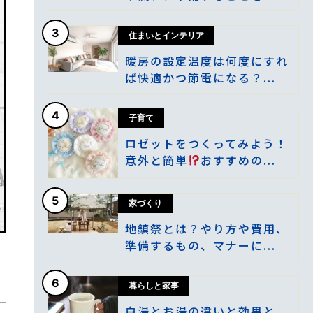
3
住まいとインテリア
暖房の設定温度は何度にすれ
ば快適かつ節電になる？...
4
子育て
ロゼットをつくってみよう！
意外と簡単
おすすめの...
5
家づくり
地鎮祭とは？やり方や費用、
準備するもの、マナーに...
6
暮らしと家事
白湯とお湯の違いと効果と