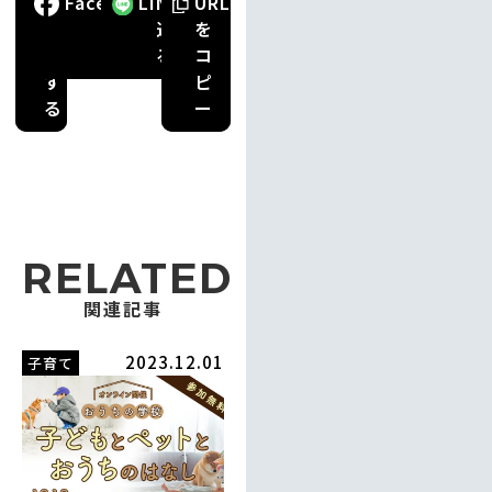
ポ
Facebook
で
LINE
で
URL
ス
送
送
を
ト
る
る
コ
す
ピ
る
ー
RELATED
関連記事
2023.12.01
子育て