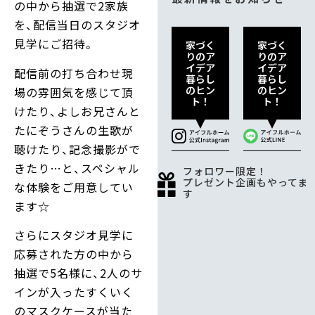
の中から抽選で2家族
を、配信当日のスタジオ
見学にご招待。
家づく
家づく
りのア
りのア
イデア
イデア
配信前の打ち合わせ現
暮らし
暮らし
のヒン
のヒン
場の雰囲気を感じて頂
ト！
ト！
けたり、よしお兄さんと
たにぞうさんの生歌が
聴けたり、記念撮影がで
きたり…と、スペシャル
フォロワー限定！
プレゼント企画もやってま
な体験をご用意してい
す
ます☆
さらにスタジオ見学に
応募された方の中から
抽選で5名様に、2人のサ
インが入ったすくいく
のマスクケースが当た