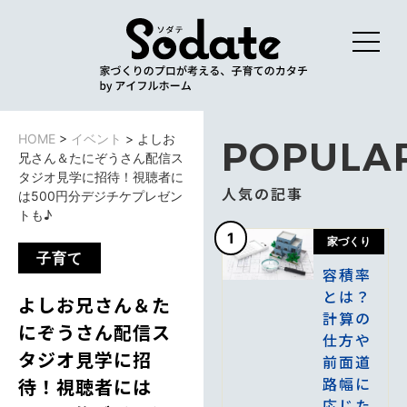
HOME
>
イベント
>
よしお
POPULA
兄さん＆たにぞうさん配信ス
タジオ見学に招待！視聴者に
人気の記事
は500円分デジチケプレゼン
トも♪
1
家づくり
子育て
容積率
とは？
よしお兄さん＆た
計算の
にぞうさん配信ス
仕方や
タジオ見学に招
前面道
路幅に
待！視聴者には
応じた