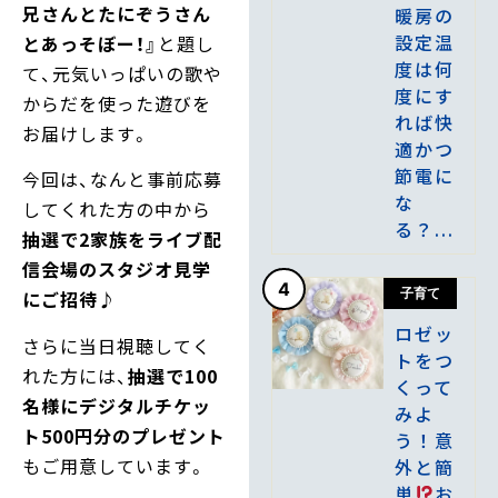
兄さんとたにぞうさん
暖房の
設定温
とあっそぼー！』
と題し
度は何
て、元気いっぱいの歌や
度にす
からだを使った遊びを
れば快
お届けします。
適かつ
節電に
今回は、なんと事前応募
な
してくれた方の中から
る？...
抽選で2家族をライブ配
信会場のスタジオ見学
4
子育て
にご招待
♪
ロゼッ
さらに当日視聴してく
トをつ
れた方には、
抽選で100
くって
名様にデジタルチケッ
みよ
ト500円分のプレゼント
う！意
もご用意しています。
外と簡
単
お