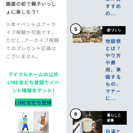
画面の前で親子いっし
すすめ
ょに楽しもう！
の...
※本イベントはアーカ
5
家づくり
イブ視聴が可能です。
ただし、アーカイブ視聴
地鎮祭
でのプレゼント応募は
とは？
やり方
ございません。
や費
用、準
アイフルホームの公式
備する
LINE友だち登録でイベ
もの、
ント情報をゲット！
マナー
に...
LINE友だち登録
6
暮らしと
家事
白湯と