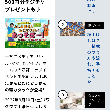
500円分デジチケ
制限
プレゼントも♪
に...
2
家づくり
棟上げ
とは？
上棟式
のやり
子育てメディア「リト
方や流
ル・ママ」とアイフルホ
れ、準
ームの大好評コラボイ
備する
こと
ベント第6弾は、
よしお
を...
兄さんとたにぞうさん
の強力タッグが登場！
3
住まいと
2022年9月10日（土）
『ワ
インテリ
ア
クワク土曜日☆よしお