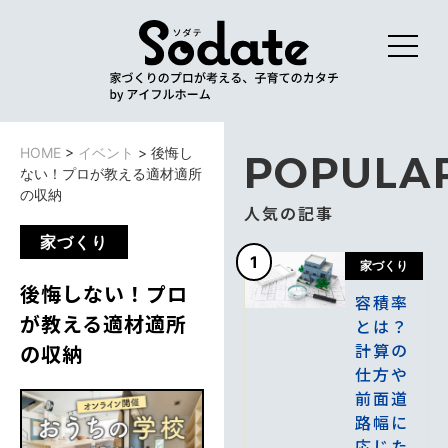
HOME
>
イベント
>
後悔し
POPULA
ない！プロが教える適材適所
の収納
人気の記事
家づくり
1
家づくり
後悔しない！プロ
容積率
が教える適材適所
とは？
計算の
の収納
仕方や
前面道
路幅に
応じた