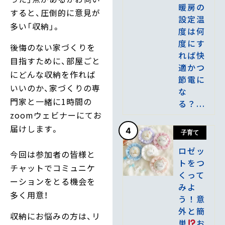
暖房の
すると、圧倒的に意見が
設定温
多い「収納」。
度は何
度にす
後悔のない家づくりを
れば快
目指すために、部屋ごと
適かつ
にどんな収納を作れば
節電に
いいのか、家づくりの専
な
門家と一緒に1時間の
る？...
zoomウェビナーにてお
届けします。
4
子育て
ロゼッ
今回は参加者の皆様と
トをつ
チャットでコミュニケ
くって
ーションをとる機会を
みよ
多く用意！
う！意
外と簡
収納にお悩みの方は、リ
単
お