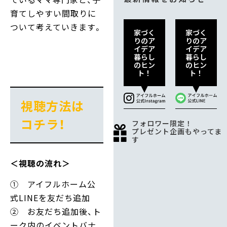
育てしやすい間取りに
ついて考えていきます。
家づく
家づく
りのア
りのア
イデア
イデア
暮らし
暮らし
のヒン
のヒン
ト！
ト！
視聴方法は
コチラ！
フォロワー限定！
プレゼント企画もやってま
す
＜視聴の流れ＞
① アイフルホーム公
式LINEを友だち追加
② お友だち追加後、ト
ーク内のイベントバナ