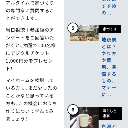
アルタイムで家づくり
すすめ
の専門家に質問するこ
の...
とができます。
5
当日視聴＋参加後のア
家づくり
ンケートをご回答いた
地鎮祭
だくと、抽選で100名様
とは？
にデジタルチケット
やり方
や費
1,000円分をプレゼン
用、準
ト！
備する
マイホームを検討して
もの、
マナー
いる方も、まだ少し先の
に...
ことかなと思っている
方も、この機会におうち
6
作りについて学んでみ
暮らしと
家事
ましょう！
白湯と