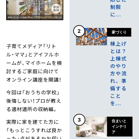
制限
に...
2
家づくり
棟上げ
子育てメディア「リト
とは？
ル・ママ」とアイフルホ
上棟式
ームが、マイホームを検
のやり
討するご家庭に向けて
方や流
オンライン講座を開講！
れ、準
備する
今回は「おうちの学校」
こと
後悔しない！プロが教え
を...
る適材適所の収納編。
3
実際に家を建てた方に
住まいと
インテリ
「もっとこうすれば良か
ア
った」点があるかお伺い