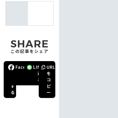
SHARE
この記事をシェア
ポ
Facebook
で
LINE
で
URL
ス
送
送
を
ト
る
る
コ
す
ピ
る
ー