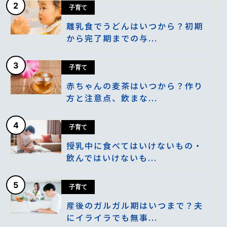
2
子育て
離乳食でうどんはいつから？初期
から完了期までの与...
3
子育て
赤ちゃんの麦茶はいつから？作り
方と注意点、飲まな...
4
子育て
授乳中に食べてはいけないもの・
飲んではいけないも...
5
子育て
産後のガルガル期はいつまで？夫
にイライラでも無事...