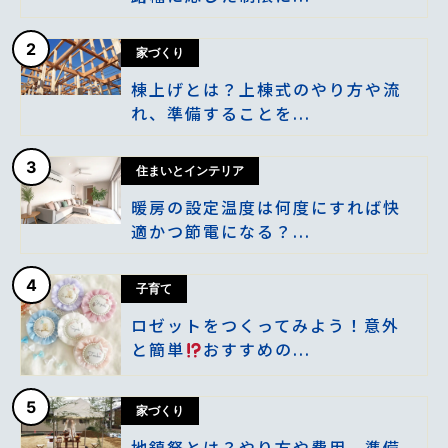
2
家づくり
棟上げとは？上棟式のやり方や流
れ、準備することを...
3
住まいとインテリア
暖房の設定温度は何度にすれば快
適かつ節電になる？...
4
子育て
ロゼットをつくってみよう！意外
と簡単
おすすめの...
5
家づくり
地鎮祭とは？やり方や費用、準備