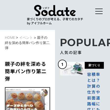
HOME
>
イベント
>
親子の
POPULA
絆を深める簡単パン作り第二
弾
人気の記事
親子の絆を深める
1
家づくり
簡単パン作り第二
容積率
弾
とは？
計算の
仕方や
前面道
路幅に
応じた