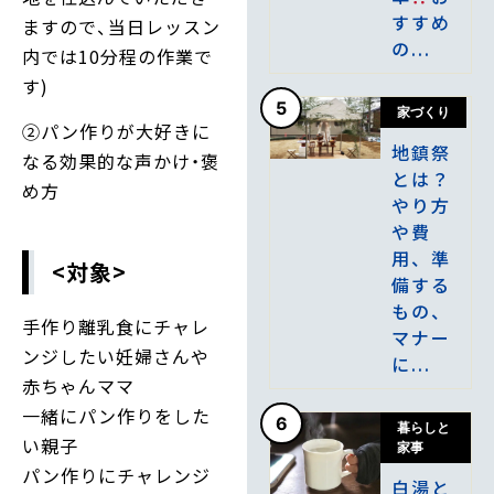
すすめ
ますので、当日レッスン
の...
内では10分程の作業で
す)
5
家づくり
②パン作りが大好きに
地鎮祭
なる効果的な声かけ・褒
とは？
め方
やり方
や費
用、準
<対象>
備する
もの、
手作り離乳食にチャレ
マナー
ンジしたい妊婦さんや
に...
赤ちゃんママ
一緒にパン作りをした
6
暮らしと
い親子
家事
パン作りにチャレンジ
白湯と