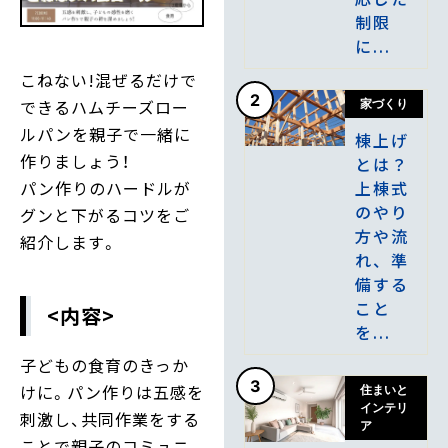
制限
に...
こねない!混ぜるだけで
2
できるハムチーズロー
家づくり
ルパンを親子で一緒に
棟上げ
作りましょう！
とは？
上棟式
パン作りのハードルが
のやり
グンと下がるコツをご
方や流
紹介します。
れ、準
備する
こと
<内容>
を...
子どもの食育のきっか
3
けに。パン作りは五感を
住まいと
インテリ
刺激し、共同作業をする
ア
ことで親子のコミュニ