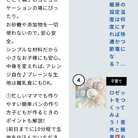
暖房の
ケーションの場にぴっ
設定温
たり。
度は何
お砂糖や添加物を一切
度にす
使わないので、安心安
れば快
全。
適かつ
節電に
シンプルな材料だから
な
小さなお子様にも安心。
る？...
中身を変えれば、アレン
ジ自在♪プレーンな生
4
子育て
地は離乳食にもOK。
ロゼッ
①忙しいママでも作り
トをつ
やすい簡単パンの作り
くって
方子どもが作るときの
みよ
ポイントも解説！
う！意
(前日までに10分程で生
外と簡
単
お
地を仕込んでいただき