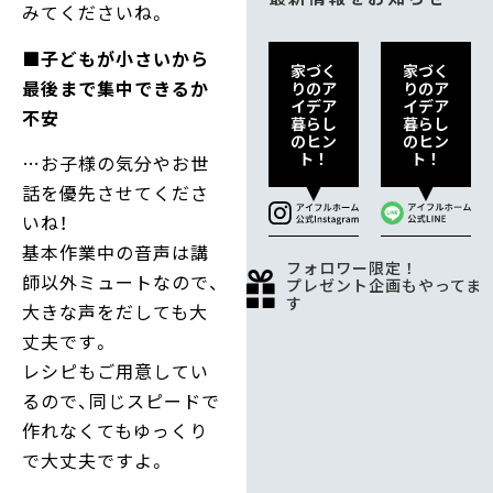
みてくださいね。
■子どもが小さいから
家づく
家づく
最後まで集中できるか
りのア
りのア
イデア
イデア
不安
暮らし
暮らし
のヒン
のヒン
ト！
ト！
…お子様の気分やお世
話を優先させてくださ
いね！
基本作業中の音声は講
フォロワー限定！
師以外ミュートなので、
プレゼント企画もやってま
す
大きな声をだしても大
丈夫です。
レシピもご用意してい
るので、同じスピードで
作れなくてもゆっくり
で大丈夫ですよ。