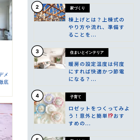
2
家づくり
棟上げとは？上棟式の
やり方や流れ、準備す
ることを...
3
住まいとインテリア
暖房の設定温度は何度
にすれば快適かつ節電
デメ
になる？...
徹底
4
子育て
ロゼットをつくってみよ
う！意外と簡単
おす
すめの...
5