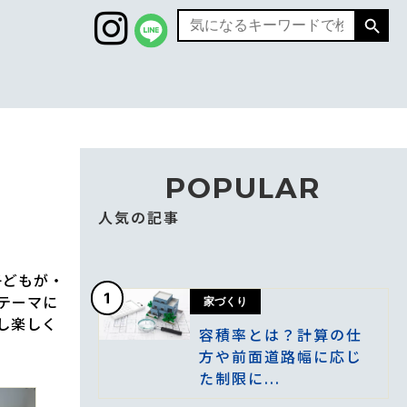
Search
Search
for:
POPULAR
人気の記事
子どもが・
1
テーマに
家づくり
し楽しく
容積率とは？計算の仕
方や前面道路幅に応じ
た制限に...