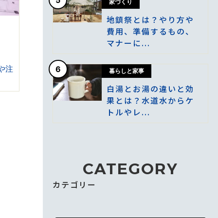
家づくり
地鎮祭とは？やり方や
費用、準備するもの、
マナーに...
や注
6
暮らしと家事
白湯とお湯の違いと効
果とは？水道水からケ
トルやレ...
CATEGORY
カテゴリー