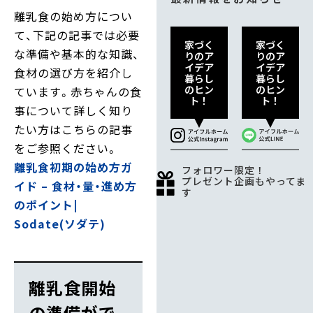
離乳食の始め方につい
て、下記の記事では必要
家づく
家づく
な準備や基本的な知識、
りのア
りのア
イデア
イデア
食材の選び方を紹介し
暮らし
暮らし
のヒン
のヒン
ています。赤ちゃんの食
ト！
ト！
事について詳しく知り
たい方はこちらの記事
をご参照ください。
離乳食初期の始め方ガ
フォロワー限定！
プレゼント企画もやってま
イド – 食材・量・進め方
す
のポイント|
Sodate(ソダテ)
離乳食開始
の準備がで