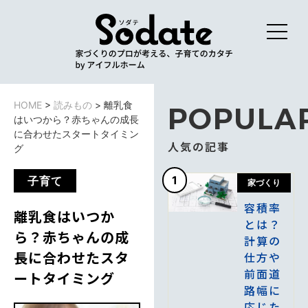
HOME
>
読みもの
>
離乳食
POPULA
はいつから？赤ちゃんの成長
に合わせたスタートタイミン
人気の記事
グ
1
子育て
家づくり
容積率
離乳食はいつか
とは？
ら？赤ちゃんの成
計算の
長に合わせたスタ
仕方や
前面道
ートタイミング
路幅に
応じた