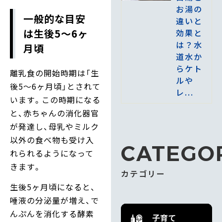
お湯の
一般的な目安
違いと
は生後5～6ヶ
効果と
は？水
月頃
道水か
らケト
離乳食の開始時期は「生
ルや
後5～6ヶ月頃」とされて
レ...
います。この時期になる
と、赤ちゃんの消化器官
が発達し、母乳やミルク
以外の食べ物も受け入
CATEGO
れられるようになって
きます。
カテゴリー
生後5ヶ月頃になると、
唾液の分泌量が増え、で
んぷんを消化する酵素
子育て