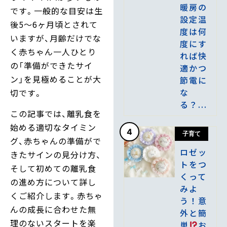
暖房の
です。一般的な目安は生
設定温
後5～6ヶ月頃とされて
度は何
いますが、月齢だけでな
度にす
く赤ちゃん一人ひとり
れば快
の「準備ができたサイ
適かつ
ン」を見極めることが大
節電に
な
切です。
る？...
この記事では、離乳食を
始める適切なタイミン
4
子育て
グ、赤ちゃんの準備がで
ロゼッ
きたサインの見分け方、
トをつ
そして初めての離乳食
くって
の進め方について詳し
みよ
くご紹介します。赤ちゃ
う！意
んの成長に合わせた無
外と簡
理のないスタートを楽
単
お