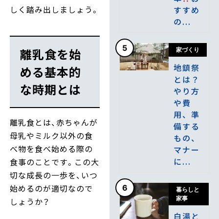
しく踏み出しましょう。
すすめ
の...
5
離乳食を始
家づくり
地鎮祭
める基本的
とは？
な時期とは
やり方
や費
用、準
離乳食とは、赤ちゃんが
備する
母乳やミルク以外の食
もの、
べ物を食べ始める際の
マナー
に...
食事のことです。この大
切な成長の一歩を、いつ
始めるのが適切なので
6
暮らしと
家事
しょうか？
白湯と