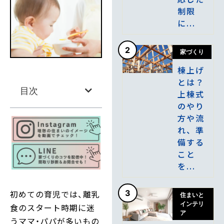
制限
に...
2
家づくり
棟上げ
とは？
目次
上棟式
のやり
方や流
れ、準
備する
こと
を...
初めての育児では、離乳
3
住まいと
インテリ
食のスタート時期に迷
ア
うママ・パパが多いもの