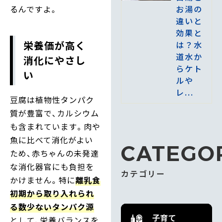
お湯の
るんですよ。
違いと
効果と
栄養価が高く
は？水
道水か
消化にやさし
らケト
い
ルや
レ...
豆腐は植物性タンパク
質が豊富で、カルシウム
も含まれています。肉や
魚に比べて消化がよい
CATEGO
ため、赤ちゃんの未発達
な消化器官にも負担を
カテゴリー
かけません。特に
離乳食
初期から取り入れられ
る数少ないタンパク源
子育て
として、栄養バランスを