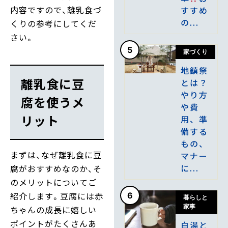
内容ですので、離乳食づ
すすめ
の...
くりの参考にしてくだ
さい。
5
家づくり
地鎮祭
離乳食に豆
とは？
やり方
腐を使うメ
や費
リット
用、準
備する
もの、
まずは、なぜ離乳食に豆
マナー
に...
腐がおすすめなのか、そ
のメリットについてご
紹介します。豆腐には赤
6
暮らしと
家事
ちゃんの成長に嬉しい
ポイントがたくさんあ
白湯と