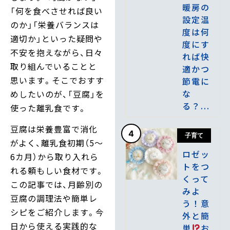
暖房の
「何を食べさせれば良い
設定温
のか」「栄養バランスは
度は何
適切か」といった疑問や
度にす
不安を抱えながら、日々
れば快
取り組んでいることと
適かつ
思います。そこでおすす
節電に
な
めしたいのが、「豆腐」を
る？...
使った離乳食です。
豆腐は栄養豊富で消化
4
子育て
がよく、離乳食初期（5〜
ロゼッ
6カ月）から取り入れら
トをつ
れる頼もしい食材です。
くって
この記事では、月齢別の
みよ
豆腐の調理法や簡単レ
う！意
シピをご紹介します。今
外と簡
日から使える実践的な
単
お