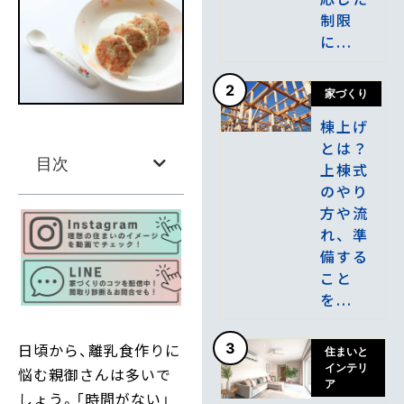
制限
に...
2
家づくり
棟上げ
とは？
目次
上棟式
のやり
方や流
れ、準
備する
こと
を...
日頃から、離乳食作りに
3
住まいと
インテリ
悩む親御さんは多いで
ア
しょう。「時間がない」