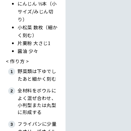
にんじん ⅓本（小
サイズ/みじん切
り）
小松菜 数枚（細か
く刻む）
片栗粉 大さじ1
醤油 少々
作り方
野菜類は下ゆでし
たあと細かく刻む
全材料をボウルに
よく混ぜ合わせ、
小判型または丸型
に形成する
フライパンに少量