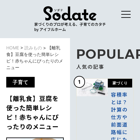
HOME
>
読みもの
>
【離乳
POPULA
食】豆腐を使った簡単レシ
ピ！赤ちゃんにぴったりのメ
人気の記事
ニュー
1
子育て
家づくり
容積率
【離乳食】豆腐を
とは？
使った簡単レシ
計算の
ピ！赤ちゃんにぴ
仕方や
前面道
ったりのメニュー
路幅に
応じた