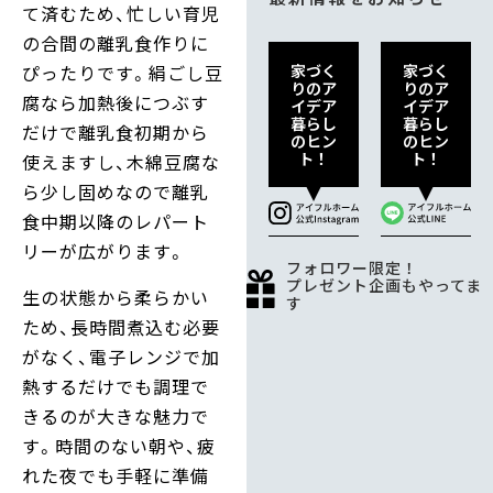
て済むため、忙しい育児
の合間の離乳食作りに
家づく
家づく
ぴったりです。絹ごし豆
りのア
りのア
腐なら加熱後につぶす
イデア
イデア
暮らし
暮らし
だけで離乳食初期から
のヒン
のヒン
ト！
ト！
使えますし、木綿豆腐な
ら少し固めなので離乳
食中期以降のレパート
リーが広がります。
フォロワー限定！
プレゼント企画もやってま
生の状態から柔らかい
す
ため、長時間煮込む必要
がなく、電子レンジで加
熱するだけでも調理で
きるのが大きな魅力で
す。時間のない朝や、疲
れた夜でも手軽に準備