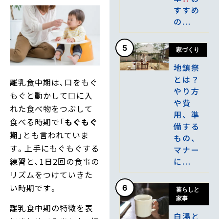
すすめ
の...
5
家づくり
地鎮祭
とは？
離乳食中期は、口をもぐ
やり方
もぐと動かして口に入
や費
れた食べ物をつぶして
用、準
食べる時期で「
もぐもぐ
備する
期
」とも言われていま
もの、
す。上手にもぐもぐする
マナー
に...
練習と、1日2回の食事の
リズムをつけていきた
い時期です。
6
暮らしと
家事
離乳食中期の特徴を表
白湯と