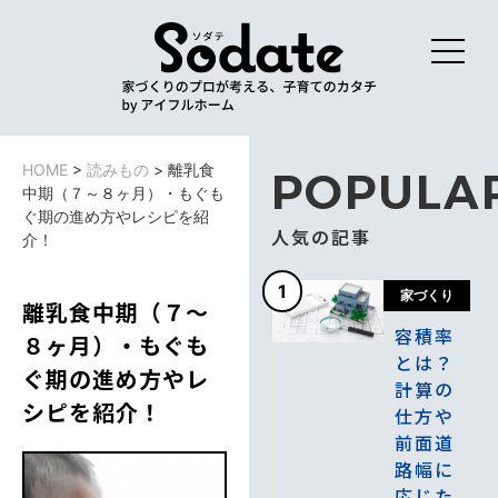
HOME
>
読みもの
>
離乳食
POPULA
中期（７～８ヶ月）・もぐも
ぐ期の進め方やレシピを紹
人気の記事
介！
1
家づくり
離乳食中期（７～
容積率
８ヶ月）・もぐも
とは？
ぐ期の進め方やレ
計算の
シピを紹介！
仕方や
前面道
路幅に
応じた