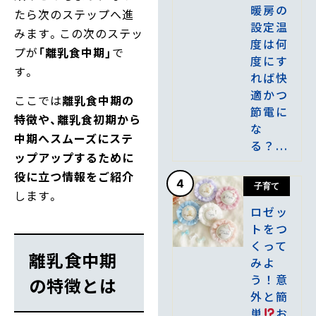
暖房の
たら次のステップへ進
設定温
みます。この次のステッ
度は何
プが
「離乳食中期」
で
度にす
す。
れば快
適かつ
ここでは
離乳食中期の
節電に
特徴や、離乳食初期から
な
中期へスムーズにステ
る？...
ップアップするために
役に立つ情報をご紹介
4
子育て
します。
ロゼッ
トをつ
くって
離乳食中期
みよ
う！意
の特徴とは
外と簡
単
お