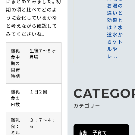
にまとめてみました。初
お湯の
期の頃と比べてどのよ
違いと
うに変化しているかな
効果と
と考えながら確認して
は？水
みてくださいね。
道水か
らケト
ルや
離乳
生後７～８ヶ
レ...
食中
月頃
期の
目安
時期
CATEGO
離乳
１日２回
食の
回数
カテゴリー
離乳
３：７～４：
食：
６
子育て
ミル