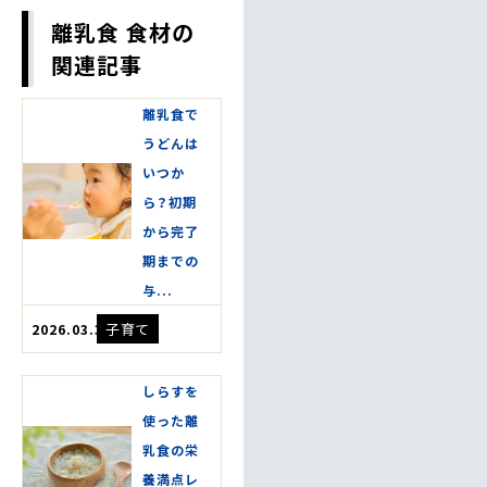
離乳食 食材の
関連記事
離乳食で
うどんは
いつか
ら？初期
から完了
期までの
与...
子育て
2026.03.31
しらすを
使った離
乳食の栄
養満点レ