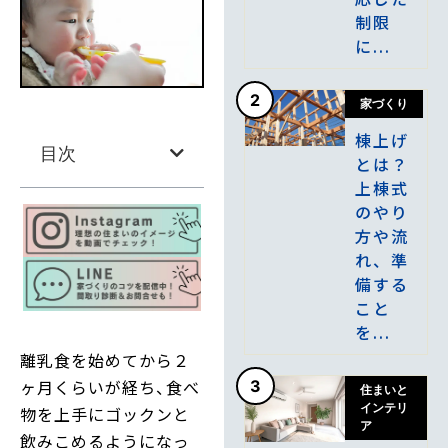
制限
に...
2
家づくり
棟上げ
目次
とは？
上棟式
のやり
方や流
れ、準
備する
こと
を...
離乳食を始めてから２
ヶ月くらいが経ち、食べ
3
住まいと
インテリ
物を上手にゴックンと
ア
飲みこめるようになっ