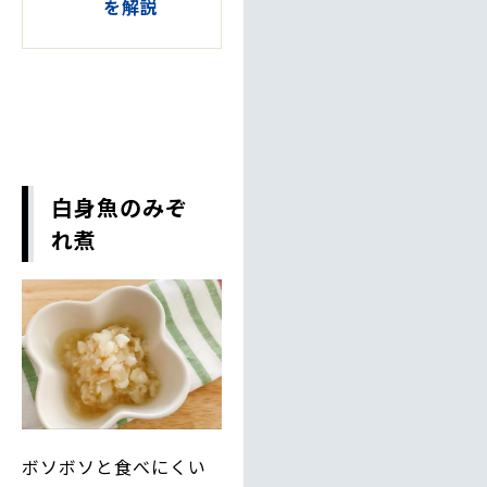
を解説
白身魚のみぞ
れ煮
ボソボソと食べにくい