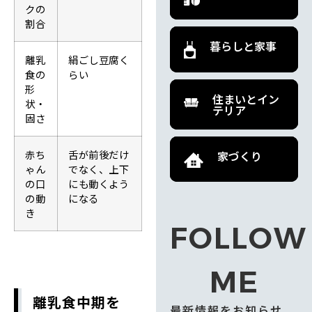
クの
割合
暮らしと家事
離乳
絹ごし豆腐く
食の
らい
形
住まいとイン
状・
テリア
固さ
赤ち
舌が前後だけ
家づくり
ゃん
でなく、上下
の口
にも動くよう
の動
になる
き
FOLLOW
ME
離乳食中期を
最新情報をお知らせ