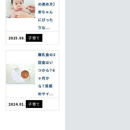
の進め方】
赤ちゃん
にぴった
りな...
子育て
2025.08.21
離乳食の2
回食はい
つから？6
ヶ月か
ら？見極
めサイ...
子育て
2024.01.10