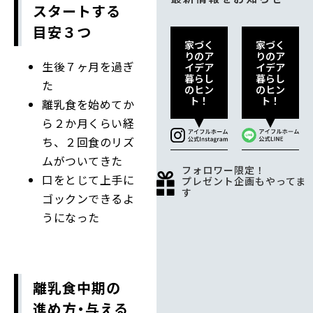
スタートする
目安３つ
家づく
家づく
りのア
りのア
生後７ヶ月を過ぎ
イデア
イデア
暮らし
暮らし
た
のヒン
のヒン
ト！
ト！
離乳食を始めてか
ら２か月くらい経
ち、２回食のリズ
ムがついてきた
フォロワー限定！
口をとじて上手に
プレゼント企画もやってま
す
ゴックンできるよ
うになった
離乳食中期の
進め方・与える