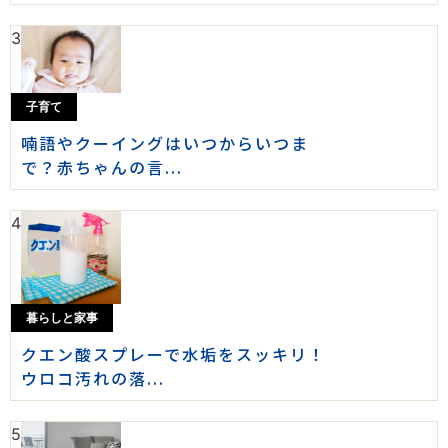
3
子育て
喃語やクーイングはいつからいつま
で？赤ちゃんの言...
4
暮らしと家事
クエン酸スプレーで水垢をスッキリ！
ウロコ汚れの落...
5