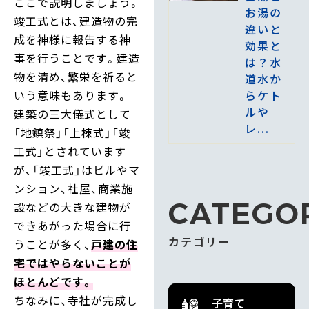
ここで説明しましょう。
お湯の
竣工式とは、建造物の完
違いと
成を神様に報告する神
効果と
事を行うことです。建造
は？水
物を清め、繁栄を祈ると
道水か
らケト
いう意味もあります。
ルや
建築の三大儀式として
レ...
「地鎮祭」「上棟式」「竣
工式」とされています
が、「竣工式」はビルやマ
ンション、社屋、商業施
CATEGO
設などの大きな建物が
できあがった場合に行
カテゴリー
うことが多く、
戸建の住
宅ではやらないことが
ほとんどです。
ちなみに、寺社が完成し
子育て