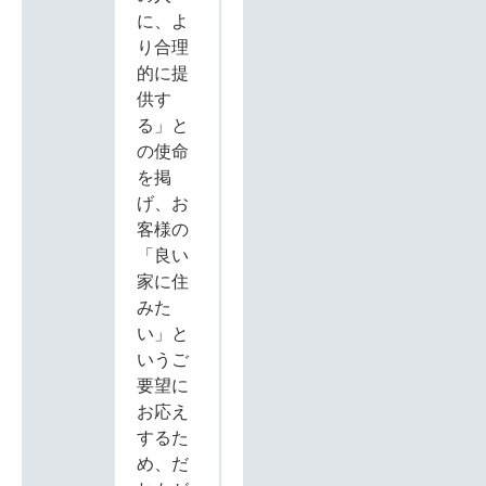
に、よ
り合理
的に提
供す
る」と
の使命
を掲
げ、お
客様の
「良い
家に住
みた
い」と
いうご
要望に
お応え
するた
め、だ