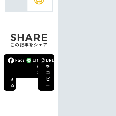
SHARE
この記事をシェア
ポ
Facebook
で
LINE
で
URL
ス
送
送
を
ト
る
る
コ
す
ピ
る
ー