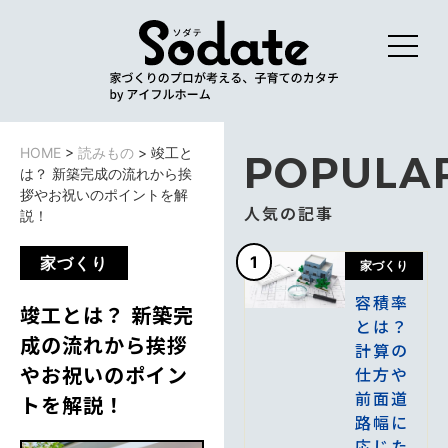
HOME
>
読みもの
>
竣工と
POPULA
は？ 新築完成の流れから挨
拶やお祝いのポイントを解
人気の記事
説！
1
家づくり
家づくり
容積率
竣工とは？ 新築完
とは？
成の流れから挨拶
計算の
やお祝いのポイン
仕方や
前面道
トを解説！
路幅に
応じた