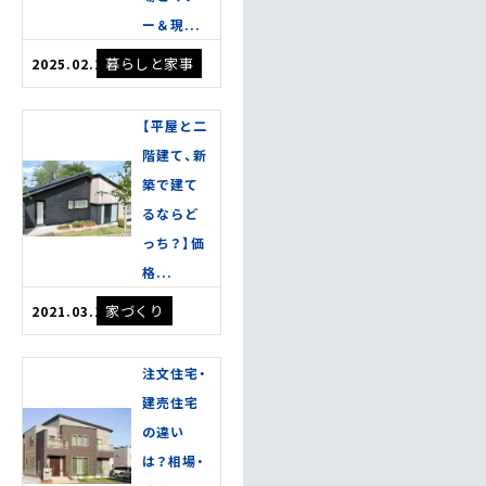
ー＆現...
暮らしと家事
2025.02.25
【平屋と二
階建て、新
築で建て
るならど
っち？】価
格...
家づくり
2021.03.13
注文住宅・
建売住宅
の違い
は？相場・