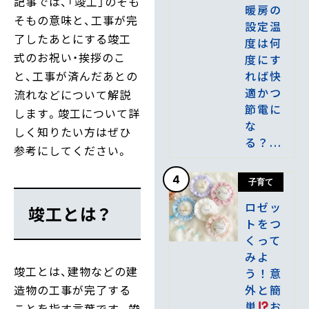
記事では、「竣工」のそも
暖房の
そもの意味と、工事が完
設定温
了したあとにする竣工
度は何
式のお祝い・挨拶のこ
度にす
れば快
と、工事が済んだあとの
適かつ
流れなどについて解説
節電に
します。竣工について詳
な
しく知りたい方はぜひ
る？...
参考にしてください。
4
子育て
ロゼッ
竣工とは？
トをつ
くって
みよ
竣工とは、建物などの建
う！意
外と簡
造物の工事が完了する
単
お
ことを指す言葉です。竣