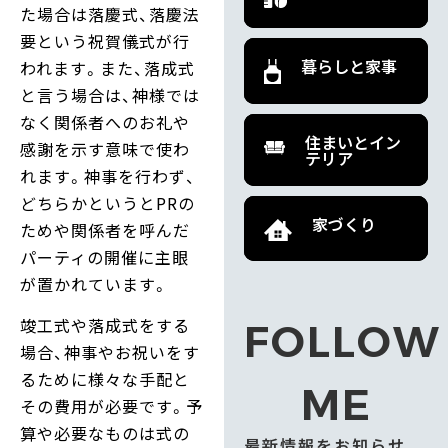
た場合は落慶式、落慶法
要という祝賀儀式が行
暮らしと家事
われます。また、落成式
と言う場合は、神様では
なく関係者へのお礼や
住まいとイン
感謝を示す意味で使わ
テリア
れます。神事を行わず、
どちらかというとPRの
家づくり
ためや関係者を呼んだ
パーティの開催に主眼
が置かれています。
竣工式や落成式をする
FOLLOW
場合、神事やお祝いをす
るために様々な手配と
ME
その費用が必要です。予
算や必要なものは式の
最新情報をお知らせ