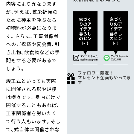
内容により異なります
が、例えば、繁栄祈願の
家づく
家づく
ために神主を呼ぶなら
りのア
りのア
初穂料が必要になりま
イデア
イデア
暮らし
暮らし
す。さらに、工事関係者
のヒン
のヒン
ト！
ト！
へのご祝儀や宴会費、引
き出物、飲食物などの手
配もする必要があるで
しょう。
フォロワー限定！
プレゼント企画もやってま
竣工式といっても実際
す
に開催される形や規模
は様々です。身内だけで
開催することもあれば、
工事関係者を労いたく
て行う人もいます。そし
て、式自体は開催されな