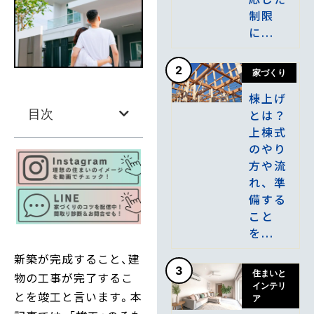
制限
に...
2
家づくり
棟上げ
とは？
目次
上棟式
のやり
方や流
れ、準
備する
こと
を...
新築が完成すること、建
3
住まいと
物の工事が完了するこ
インテリ
とを竣工と言います。本
ア