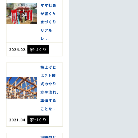
ママ社員
が書く✎
家づくり
リアル
レ...
家づくり
2024.02.14
棟上げと
は？上棟
式のやり
方や流れ、
準備する
ことを...
家づくり
2021.04.17
地鎮祭と