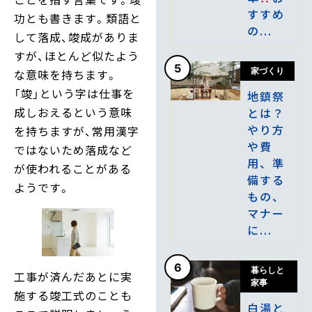
すすめ
功とも書きます。類語と
の...
して落成、竣成がありま
すが、ほとんど似たよう
5
家づくり
な意味を持ちます。
「竣」という字は仕事を
地鎮祭
成しおえるという意味
とは？
やり方
を持ちますが、常用漢字
や費
ではないため落成など
用、準
が使われることがある
備する
ようです。
もの、
マナー
に...
6
暮らしと
工事が済んだあとに実
家事
施する竣工式のことも
白湯と