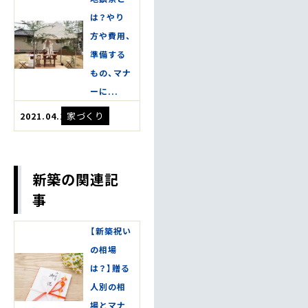
は？やり
方や費用、
準備する
もの、マナ
ーに...
家づくり
2021.04.17
新築の関連記
事
【新築祝い
の相場
は？】贈る
人別の相
場とマナ