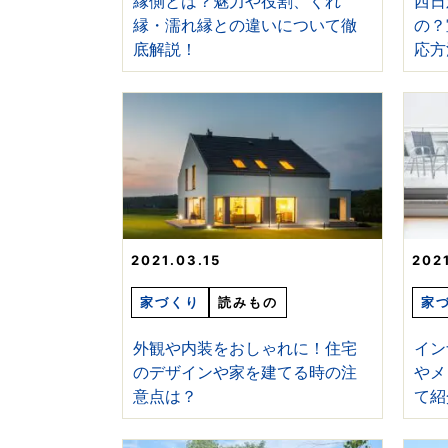
縁側とは？魅力や役割、くれ
西日
縁・濡れ縁との違いについて徹
の？
底解説！
応方
2021.03.15
202
家づくり
読みもの
家
外観や内装をおしゃれに！住宅
イン
のデザインや家を建てる時の注
やメ
意点は？
て紹