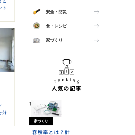
方と
ント
安全・防災
食・レシピ
家づくり
ranking
人気の記事
1
ッ
を分
家づくり
容積率とは？計