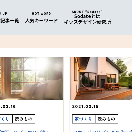
ABOUT “Sodate”
K UP
HOT WORD
Sodateとは
め
記事一覧
人気
キーワード
キッズデザイン研究所
1.03.16
2021.03.15
づくり
読みもの
家づくり
読みもの