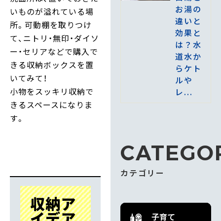
お湯の
いものが溢れている場
違いと
所。可動棚を取りつけ
効果と
て、ニトリ・無印・ダイソ
は？水
ー・セリアなどで購入で
道水か
きる収納ボックスを置
らケト
いてみて！
ルや
小物をスッキリ収納で
レ...
きるスペースになりま
す。
CATEGO
カテゴリー
収納ア
イデア
子育て