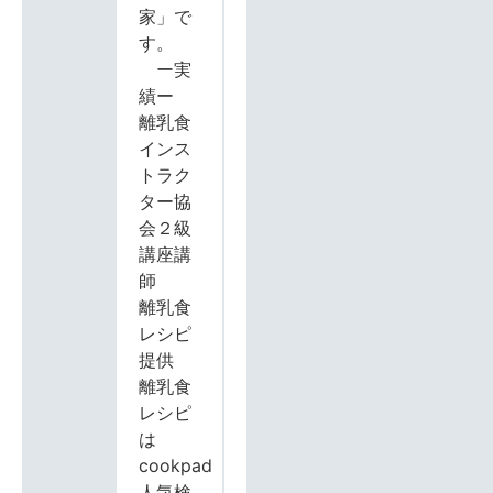
家」で
す。
ー実
績ー
離乳食
インス
トラク
ター協
会２級
講座講
師
離乳食
レシピ
提供
離乳食
レシピ
は
cookpad
人気検