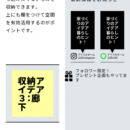
収納できます。
上にも棚をつけて空間
家づく
家づく
を有効活用するのがポ
りのア
りのア
イデア
イデア
イントです。
暮らし
暮らし
のヒン
のヒン
ト！
ト！
フォロワー限定！
プレゼント企画もやってま
収納ア
す
イデア
３：廊
下