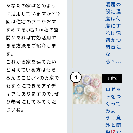
暖房の
あなたの家はどのよう
設定温
に活用していますか？今
度は何
回は住宅のプロがおす
度にす
すめする、幅１m程の空
れば快
間があれば有効活用で
適かつ
きる方法をご紹介しま
節電に
す。
な
る？...
これから家を建てたい
と考えている方はもち
ろんのこと、今のお家で
4
子育て
もすぐにできるアイデ
ロゼッ
ィアもありますので、ぜ
トをつ
ひ参考にしてみてくだ
くって
さいね。
みよ
う！意
外と簡
単
お