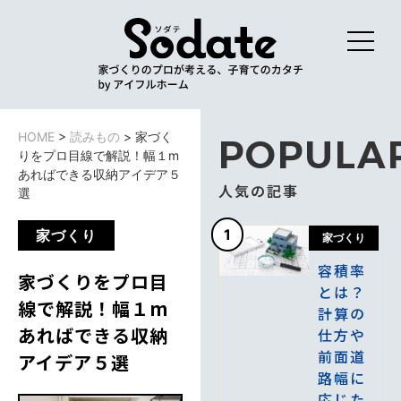
HOME
>
読みもの
>
家づく
POPULA
りをプロ目線で解説！幅１m
あればできる収納アイデア５
人気の記事
選
1
家づくり
家づくり
容積率
家づくりをプロ目
とは？
線で解説！幅１m
計算の
あればできる収納
仕方や
前面道
アイデア５選
路幅に
応じた