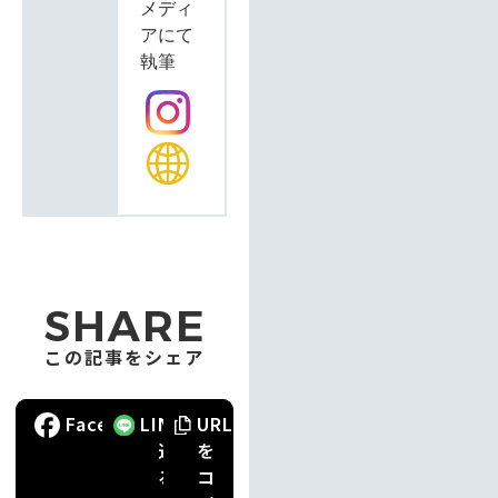
メディ
アにて
執筆
SHARE
この記事をシェア
ポ
Facebook
で
LINE
で
URL
ス
送
送
を
ト
る
る
コ