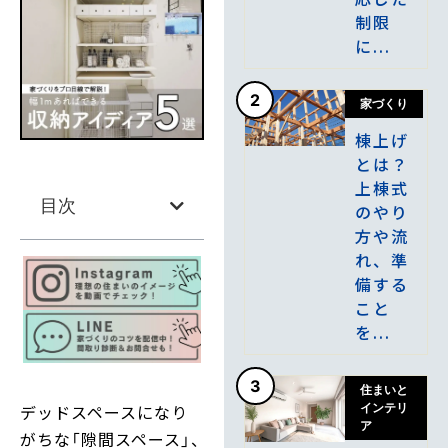
制限
に...
2
家づくり
棟上げ
とは？
上棟式
目次
のやり
方や流
れ、準
備する
こと
を...
3
住まいと
インテリ
デッドスペースになり
ア
がちな「隙間スペース」、