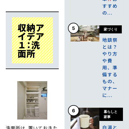
すすめ
の...
収納ア
5
家づくり
イデア
地鎮祭
１：洗
とは？
面所
やり方
や費
用、準
備する
もの、
マナー
に...
6
暮らしと
家事
白湯と
洗面所は、置いておきた