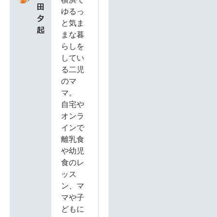
田
ゆるっ
夕
と気ま
起
まな暮
らしを
してい
る二児
のマ
マ。
自宅や
オンラ
インで
離乳食
や幼児
食のレ
ッス
ン、マ
マや子
どもに