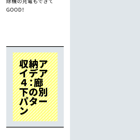
除機の充電もできて
GOOD！
収納ア
イデア
４：廊
下の別
パター
ン