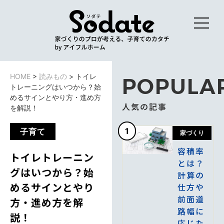
HOME
>
読みもの
>
トイレ
POPULA
トレーニングはいつから？始
めるサインとやり方・進め方
人気の記事
を解説！
1
子育て
家づくり
容積率
トイレトレーニン
とは？
グはいつから？始
計算の
めるサインとやり
仕方や
前面道
方・進め方を解
路幅に
説！
応じた