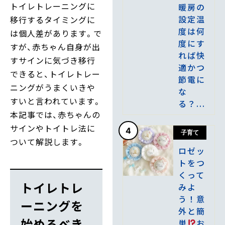
トイレトレーニングに
暖房の
設定温
移行するタイミングに
度は何
は個人差があります。で
度にす
すが、赤ちゃん自身が出
れば快
すサインに気づき移行
適かつ
できると、トイレトレー
節電に
ニングがうまくいきや
な
すいと言われています。
る？...
本記事では、赤ちゃんの
サインやトイトレ法に
4
子育て
ついて解説します。
ロゼッ
トをつ
くって
トイレトレ
みよ
う！意
ーニングを
外と簡
始めるべき
単
お