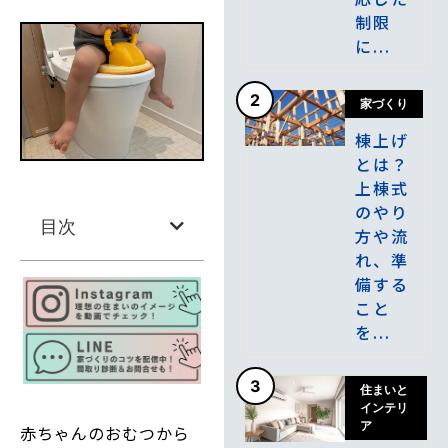
制限
に...
2
家づくり
棟上げ
とは？
上棟式
のやり
目次
方や流
れ、準
備する
こと
を...
3
住まいと
インテリ
ア
赤ちゃんのおむつから