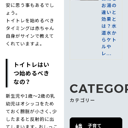
安に思う事もあるでし
お湯の
違いと
ょう。
効果と
トイトレを始めるべき
は？水
タイミングは赤ちゃん
道水か
自身がサインで教えて
らケト
くれていますよ。
ルや
レ...
トイトレはい
つ始めるべき
なの？
CATEGO
新生児や1歳～2歳の乳
カテゴリー
幼児はオシッコをため
ておく膀胱が小さく、少
したまると反射的に出
子育て
てしまいます。おしっこ