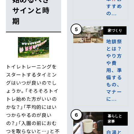
すすめ
サインと時
の...
期
5
家づくり
地鎮祭
とは？
やり方
や費
トイレトレーニングを
用、準
スタートするタイミン
備する
グはいつが良いのでし
もの、
ょうか。「そろそろトイ
マナー
に...
トレ始めた方がいいの
かな？」「平均的にはい
つからやるのが良い
6
暮らしと
家事
の？」「入園の前におむ
つを取らないと…」と不
白湯と