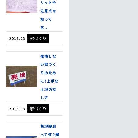
リットや
注意点を
知って
お...
家づくり
2018.03.20
後悔しな
い家づく
りのため
に！上手な
土地の探
し方
家づくり
2018.03.20
角地緩和
って何？建