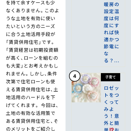
を持て余すケースも少
暖房の
なくありません。このよ
設定温
度は何
うな土地を有効に使い
度にす
たいという方のニーズ
れば快
に合う土地活用手段が
適かつ
「賃貸併用住宅」です。
節電に
「賃貸経営は初期投資額
な
が高く、ローンを組むの
る？...
も大変」とお考えかもし
れません。しかし、条件
4
子育て
次第で住宅ローンも使
ロゼッ
える賃貸併用住宅は、土
トをつ
地活用のハードルを下
くって
げてくれます。 今回は、
みよ
土地の有効な活用策で
う！意
ある賃貸併用住宅と、そ
外と簡
のメリットをご紹介し
単
お