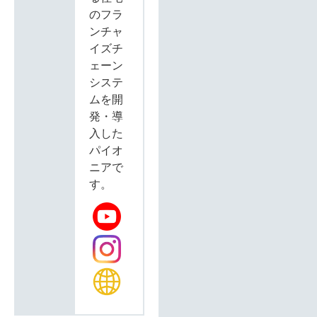
のフラ
ンチャ
イズチ
ェーン
システ
ムを開
発・導
入した
パイオ
ニアで
す。