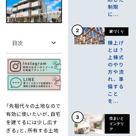
制限
に...
2
家づくり
棟上げ
目次
とは？
上棟式
のやり
方や流
れ、準
備する
こと
を...
「先祖代々の土地なので
有効に使いたいが、自宅
3
住まいと
を建てるには少し広す
インテリ
ぎる」と、所有する土地
ア