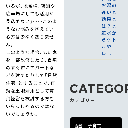
お湯の
いるが、地域柄、店舗や
違いと
駐車場にしても活用が
効果と
見込めない」……このよ
は？水
うなお悩みを抱えてい
道水か
る方は少なくありませ
らケト
ん。
ルや
このような場合、広い家
レ...
を一部改修したり、自宅
のすぐ隣にアパートな
どを建てたりして「賃貸
住宅」とすることで、有
CATEGO
効な土地活用として賃
貸経営を検討する方も
カテゴリー
いらっしゃるのではな
いでしょうか。
子育て