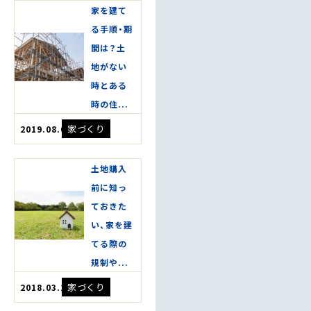
家を建て
る手順・期
間は？土
地がない
時とある
時の住...
家づくり
2019.08.08
土地購入
前に知っ
ておきた
い、家を建
てる際の
規制や...
家づくり
2018.03.20