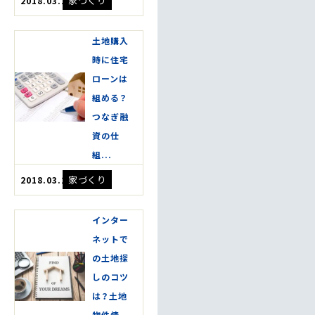
家づくり
2018.03.20
土地購入
時に住宅
ローンは
組める？
つなぎ融
資の仕
組...
家づくり
2018.03.20
インター
ネットで
の土地探
しのコツ
は？土地
物件情