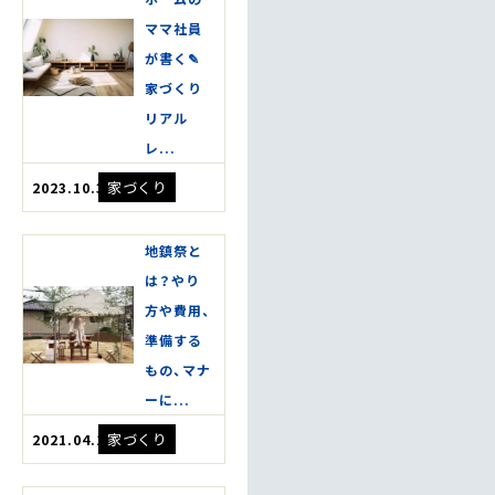
ママ社員
が書く✎
家づくり
リアル
レ...
家づくり
2023.10.30
地鎮祭と
は？やり
方や費用、
準備する
もの、マナ
ーに...
家づくり
2021.04.17