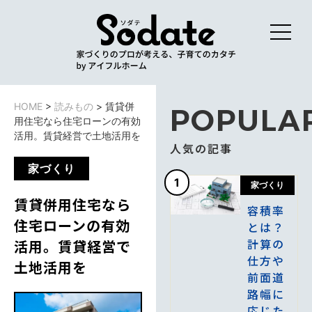
HOME
>
読みもの
>
賃貸併
POPULA
用住宅なら住宅ローンの有効
活用。賃貸経営で土地活用を
人気の記事
家づくり
1
家づくり
賃貸併用住宅なら
容積率
住宅ローンの有効
とは？
計算の
活用。賃貸経営で
仕方や
土地活用を
前面道
路幅に
応じた