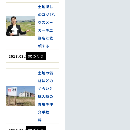
土地探し
のコツ！ハ
ウスメー
カーや工
務店に依
頼する...
家づくり
2018.03.20
土地の価
格はどの
くらい？
購入時の
費用や仲
介手数
料...