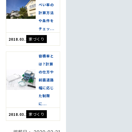
ぺい率の
計算方法
や条件を
チェッ...
家づくり
2018.03.20
容積率と
は？計算
の仕方や
前面道路
幅に応じ
た制限
に...
家づくり
2018.03.20
掲載日：
2020-02-21