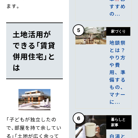
ます。
すすめ
の...
5
土地活用が
家づくり
地鎮祭
できる「賃貸
とは？
併用住宅」と
やり方
や費
は
用、準
備する
もの、
マナー
に...
6
「子どもが独立したの
暮らしと
家事
で、部屋を持て余してい
る」「土地が広く余って
白湯と