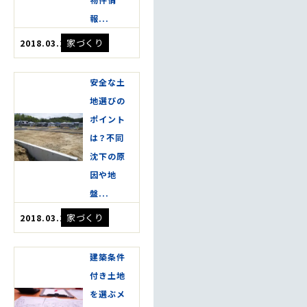
報...
家づくり
2018.03.20
安全な土
地選びの
ポイント
は？不同
沈下の原
因や地
盤...
家づくり
2018.03.20
建築条件
付き土地
を選ぶメ