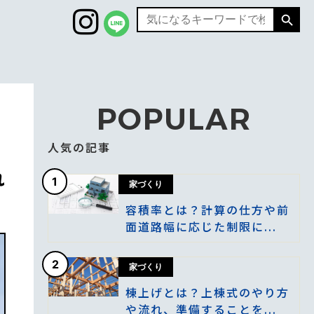
Search
Search
for:
POPULAR
人気の記事
れ
1
家づくり
容積率とは？計算の仕方や前
面道路幅に応じた制限に...
2
家づくり
棟上げとは？上棟式のやり方
や流れ、準備することを...