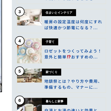
3
住まいとインテリア
暖房の設定温度は何度にすれ
ば快適かつ節電になる？...
4
子育て
ロゼットをつくってみよう！
意外と簡単
おすすめの...
5
家づくり
地鎮祭とは？やり方や費用、
準備するもの、マナーに...
6
暮らしと家事
白湯とお湯の違いと効果と