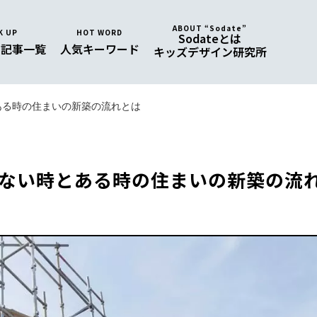
ABOUT “Sodate”
K UP
HOT WORD
Sodateとは
め
記事一覧
人気
キーワード
キッズデザイン研究所
ある時の住まいの新築の流れとは
ない時とある時の住まいの新築の流