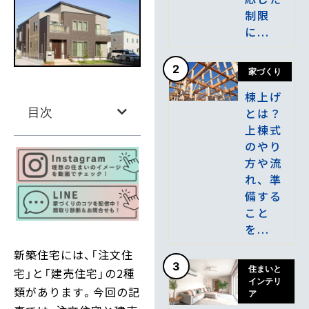
制限
に...
2
家づくり
棟上げ
とは？
目次
上棟式
のやり
方や流
れ、準
備する
こと
を...
新築住宅には、「注文住
3
住まいと
宅」と「建売住宅」の2種
インテリ
類があります。今回の記
ア