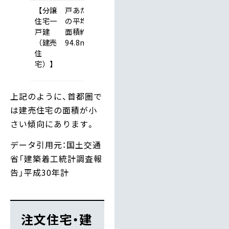
【分譲
戸あたり
住宅一
の平均床
戸建
面積約
2
（建売
94.8m
住
宅）】
上記のように、首都圏で
は建売住宅の面積が小
さい傾向にあります。
データ引用元：国土交通
省「建築着工統計調査報
告」平成30年計
注文住宅・建