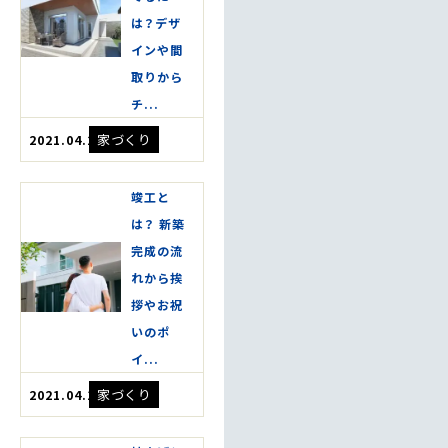
は？デザ
インや間
取りから
チ...
家づくり
2021.04.20
竣工と
は？ 新築
完成の流
れから挨
拶やお祝
いのポ
イ...
家づくり
2021.04.17