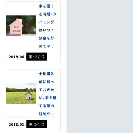
家を建て
る時期・タ
イミング
はいつ？
頭金を貯
めてマ...
家づくり
2019.08.08
土地購入
前に知っ
ておきた
い、家を建
てる際の
規制や...
家づくり
2018.03.20