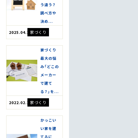
う違う？
調べ方や
決め...
家づくり
2025.04.10
家づくり
最大の悩
み「どこの
メーカー
で建て
る？」を...
家づくり
2022.02.18
かっこい
い家を建
てるに