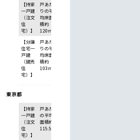
【持家
戸あた
一戸建
りの平
（注文
均床面
住
積約
2
宅）】
120m
【分譲
戸あた
住宅一
りの平
戸建
均床面
（建売
積約
2
住
103m
宅）】
東京都
【持家
戸あたり
一戸建
の平均床
（注文
面積約
2
住
115.5m
宅）】