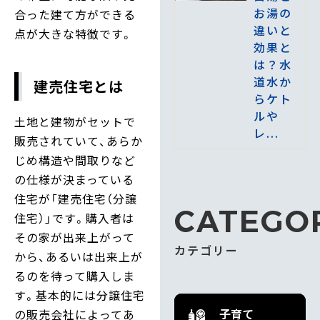
お湯の
合った建て方ができる
違いと
点が大きな特徴です。
効果と
は？水
道水か
建売住宅とは
らケト
ルや
土地と建物がセットで
レ...
販売されていて、あらか
じめ構造や間取りなど
の仕様が決まっている
住宅が「建売住宅（分譲
CATEGO
住宅）」です。購入者は
その家が出来上がって
カテゴリー
から、あるいは出来上が
るのを待って購入しま
す。基本的には分譲住宅
子育て
の販売会社によってあ