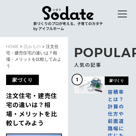
HOME
>
読みもの
>
注文住
POPULA
宅・建売住宅の違いは？相
場・メリットを比較してみよ
人気の記事
う
1
家づくり
家づくり
容積率
注文住宅・建売住
とは？
宅の違いは？相
計算の
場・メリットを比
仕方や
前面道
較してみよう
路幅に
応じた