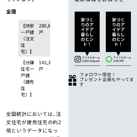
全国
家づく
家づく
りのア
りのア
【持家
280,605
イデア
イデア
一戸建
戸
暮らし
暮らし
（注文
のヒン
のヒン
ト！
ト！
住
宅）】
【分譲
142,393
住宅一
戸
フォロワー限定！
戸建
プレゼント企画もやってま
（建売
す
住
宅）】
全国統計においては、注
文住宅が建売住宅の約2
倍というデータになっ