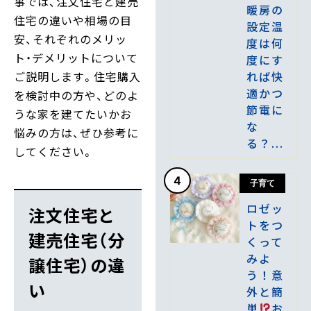
事では、注文住宅と建売
暖房の
住宅の違いや相場の目
設定温
安、それぞれのメリッ
度は何
ト・デメリットについて
度にす
れば快
ご説明します。住宅購入
適かつ
を検討中の方や、どのよ
節電に
うな家を建てたいかお
な
悩みの方は、ぜひ参考に
る？...
してください。
4
子育て
ロゼッ
注文住宅と
トをつ
建売住宅（分
くって
みよ
譲住宅）の違
う！意
い
外と簡
単
お