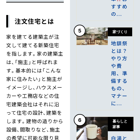
すすめ
の...
注文住宅とは
5
家づくり
家を建てる建築主が注
地鎮祭
文して建てる新築住宅
とは？
を指します。家の建築主
やり方
は、「施主」と呼ばれま
や費
す。基本的には「こんな
用、準
家に住みたい」と施主が
備する
イメージし、ハウスメー
もの、
マナー
カーや工務店などの住
に...
宅建築会社はそれに沿
って住宅の設計、建築を
6
します。建物の造りから
暮らしと
家事
設備、間取りなど、施主
の希望に可能な限り見
白湯と