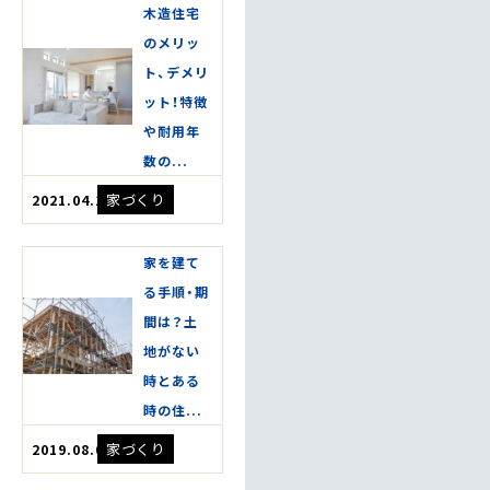
木造住宅
のメリッ
ト、デメリ
ット！特徴
や耐用年
数の...
家づくり
2021.04.15
家を建て
る手順・期
間は？土
地がない
時とある
時の住...
家づくり
2019.08.08